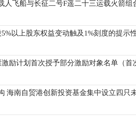
载人飞船与长征二号F遥二十三运载火箭组
股5%以上股东权益变动触及1%刻度的提示性
性股票激励计划首次授予部分激励对象名单（首
构 海南自贸港创新投资基金集中设立四只