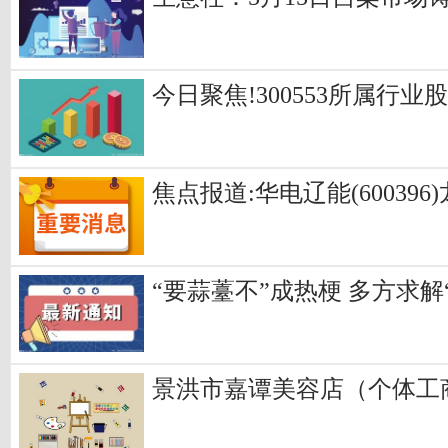
今日聚焦!300553所属行业股
焦点报道:华电辽能(600396)
“要蒜薹不”成热梗 多方求
景洪市嘉谭美容店（个体工商