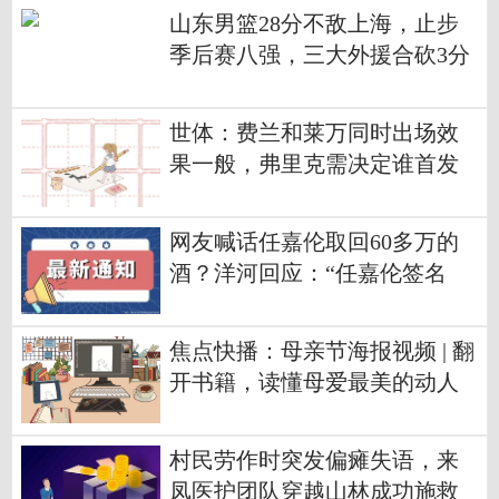
山东男篮28分不敌上海，止步
季后赛八强，三大外援合砍3分
太离谱
世体：费兰和莱万同时出场效
果一般，弗里克需决定谁首发
德比 视焦点讯
网友喊话任嘉伦取回60多万的
酒？洋河回应：“任嘉伦签名
酒”系明星宣传，60万价格属实
视点
焦点快播：母亲节海报视频 | 翻
开书籍，读懂母爱最美的动人
模样！
村民劳作时突发偏瘫失语，来
凤医护团队穿越山林成功施救