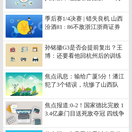
欧
季后赛1/4决赛 | 错失良机 山西
汾酒81 : 86不敌浙江浙商证券
最新资讯
孙铭徽G3是否会提前复出？王
博：还要看他回杭州后的训练
情况 今日热闻
焦点讯息：输给广厦5分！潘江
犯了3个错误，坑惨了山西队
焦点报道:0-2！国家德比完败 1
3.4亿豪门目送死敌夺冠 四线争
冠变四大皆空