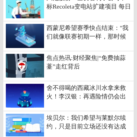
标Recoleta变电站扩建项目 每日
看点
西蒙尼希望赛季快点结束："我
们就像联赛初期一样，那时候
一团糟"
焦点热讯:财经聚焦|“免费抽蒜
薹”走红背后
舍不得喝的西藏冰川水拿来救
火！李汉银：再遇险情仍会出
手 前沿热点
埃贝尔：我们希望与莱默尔续
约，只是目前立场还没有达成
一致