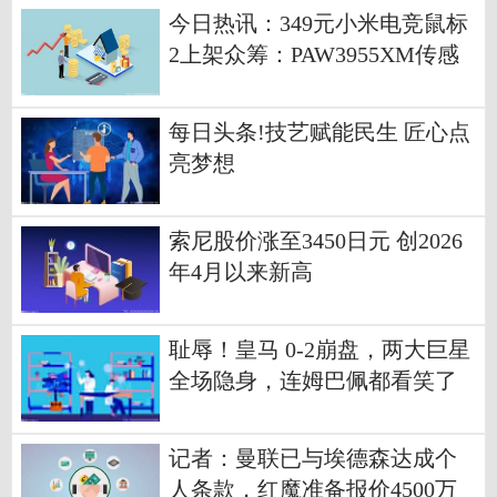
今日热讯：349元小米电竞鼠标
2上架众筹：PAW3955XM传感
器，三模连接
每日头条!技艺赋能民生 匠心点
亮梦想
索尼股价涨至3450日元 创2026
年4月以来新高
耻辱！皇马 0-2崩盘，两大巨星
全场隐身，连姆巴佩都看笑了
信息
记者：曼联已与埃德森达成个
人条款，红魔准备报价4500万