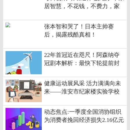
居智慧，不花钱，不费力，家
里始终干净如新
张本智和哭了！日本主帅赛
后，揭露残酷真相！
22年首冠近在咫尺！阿森纳夺
冠剧本解析：最快下轮提前封
王
健康运动展风采 活力满满向未
来——淮安市纪家楼实验学校
春季运动会圆满举行 今头条
动态焦点:一季度全国消协组织
为消费者挽回经济损失2.16亿元