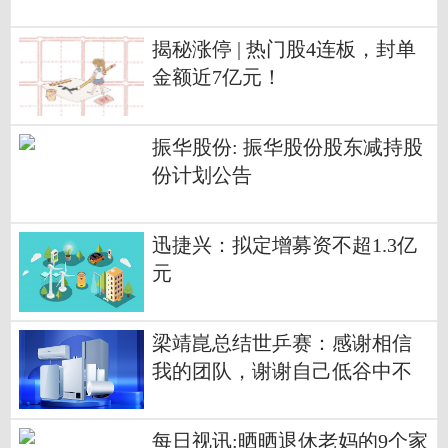
揭秘涨停 | 热门股4连板，封单
金额近7亿元！
振华股份: 振华股份股东减持股
份计划公告
迅捷兴：拟定增募资不超1.3亿
元
梁靖崑总结世乒赛：感谢相信
我的团队，谢谢自己低谷中不
放弃
每日视讯:晒晒退休老妈的9个家