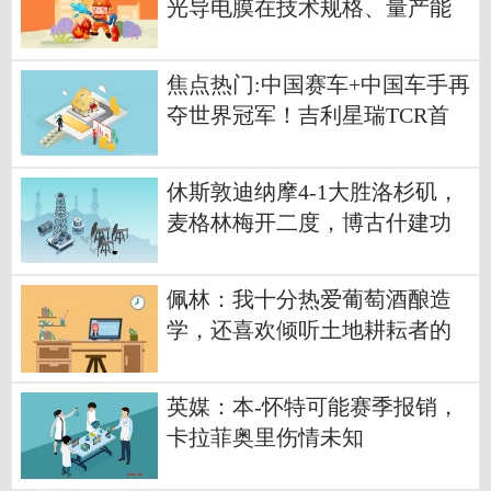
光导电膜在技术规格、量产能
力上具备AI眼镜场景的供货和
配套能力
焦点热门:中国赛车+中国车手再
夺世界冠军！吉利星瑞TCR首
战即夺冠
休斯敦迪纳摩4-1大胜洛杉矶，
麦格林梅开二度，博古什建功
独家焦点
佩林：我十分热爱葡萄酒酿造
学，还喜欢倾听土地耕耘者的
故事
英媒：本-怀特可能赛季报销，
卡拉菲奥里伤情未知