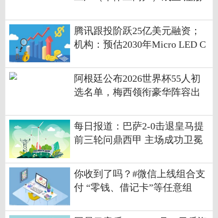
资本10万人民币
腾讯跟投阶跃25亿美元融资；
机构：预估2030年Micro LED C
PO光收发模块产值近8.5亿美元
｜数智早参
阿根廷公布2026世界杯55人初
选名单，梅西领衔豪华阵容出
征
每日报道：巴萨2-0击退皇马提
前三轮问鼎西甲 主场成功卫冕
你收到了吗？#微信上线组合支
付 “零钱、借记卡”等任意组
合，目前仅支持转账