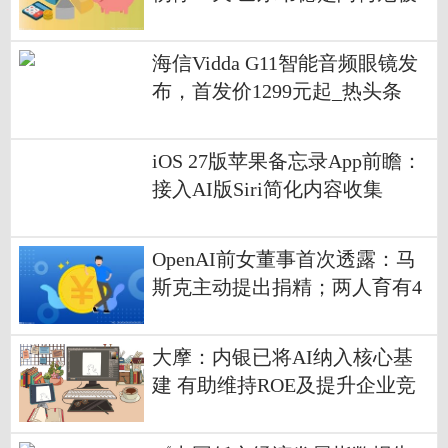
处以纪律处分|每日热讯
海信Vidda G11智能音频眼镜发
布，首发价1299元起_热头条
iOS 27版苹果备忘录App前瞻：
接入AI版Siri简化内容收集
OpenAI前女董事首次透露：马
斯克主动提出捐精；两人育有4
名子女，2021年双胞胎出生，
系马斯克第9和第10个孩子-最资
大摩：内银已将AI纳入核心基
讯
建 有助维持ROE及提升企业竞
争力 微动态