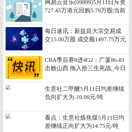
网易云音乐(09899)5月11日斥资
727.45万港元回购5.79万股|当前
聚焦
每日速讯：新益昌大宗交易成
交15.00万股 成交额1497.75万元
CBA季后赛8进4G2：广厦86-81
击败山西 拖入抢三生死战_今日
播报
生意社二甲醚5月11日均差继续
负向扩大为-10.00元/吨
看点：生意社炼焦煤5月11日均
差继续正向扩大为14.75元/吨