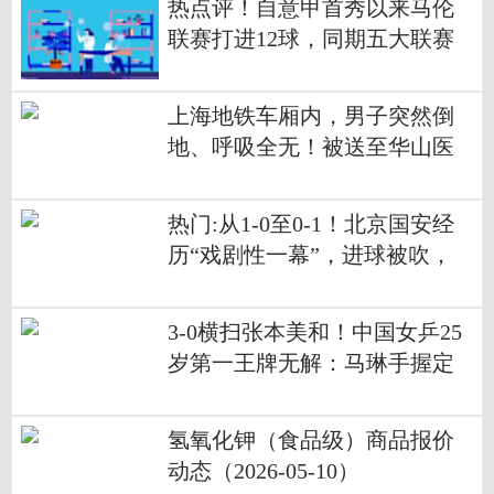
热点评！自意甲首秀以来马伦
联赛打进12球，同期五大联赛
仅次于凯恩
上海地铁车厢内，男子突然倒
地、呼吸全无！被送至华山医
院！
热门:从1-0至0-1！北京国安经
历“戏剧性一幕”，进球被吹，
反被判点球
3-0横扫张本美和！中国女乒25
岁第一王牌无解：马琳手握定
海神针
氢氧化钾（食品级）商品报价
动态（2026-05-10）