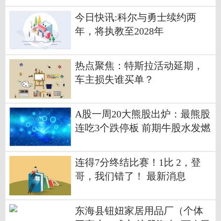
今日快讯:科尔与勇士续约两
年，将执教至2028年
热点聚焦：特斯拉活动延期，
车主损失谁买单？
A股一周20大熊股出炉：最熊股
连吃3个跌停板 前期牛股水发燃
气跌近17% 焦点热门
连得7分终结比赛！1比 2，登
哥，我们错了！ 最新消息
东海县钮妞家居用品厂（个体