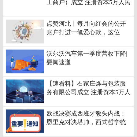
工商户）成立 注册资本5万人民
币-资讯
点赞河北丨每月向红会的公开
账户打进一笔爱心款，这位
叫“李娟”的爱心人士已坚持了3
年，红会工作人员：这份坚持
沃尔沃汽车第一季度营收下降|
的爱心深深打动了我们
要闻速递
【速看料】石家庄烁与包装服
务有限公司成立 注册资本5万人
民币
欧战决赛成西班牙教头内战：
恩里克对决塔帅，西式哲学统
治|焦点播报