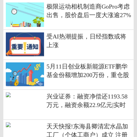
极限运动相机制造商GoPro考虑
出售，股价盘后一度大涨逾27%
天天资讯
受AI热潮提振，日经指数或将
上涨
5月11日创业板新能源ETF鹏华
基金份额增加200万份，重仓股
宁德时代、阳光电源、汇川技
术 每日播报
兴业证券：融资净偿还1193.58
万元，融资余额22.9亿元|实时
天天快报!东海县卿清宏水晶加
工厂（个体工商户）成立 注册