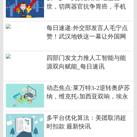
世，切两器官抗争胃癌，手机
壁纸做遗照-快资讯
每日速递:外交部发言人毛宁点
赞！武汉地铁这一幕让外国网
友直呼“想移民”
四部门发文力推人工智能与能
源双向赋能_每日速讯
动态焦点:莱万特3-2逆转奥萨苏
纳，维克托-加西亚双响，埃永
建功
多平台优化算法：美团取消超
时扣款 最新快讯