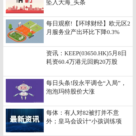
坠入大海_头条
每日观察!【环球财经】欧元区2
月服务业产出环比下降0.3%
资讯：KEEP(03650.HK)5月8日
耗资60.4万港元回购20万股
每日头条!段永平调仓“入局”，
泡泡玛特股价大涨
每体：有人对82被打并不意
外；皇马会设计“小孩训练项
目”避免冲突