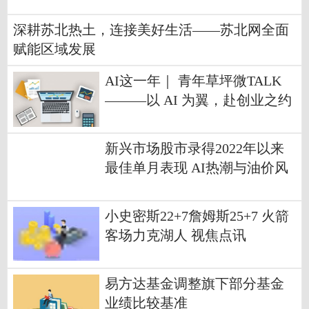
深耕苏北热土，连接美好生活——苏北网全面
赋能区域发展
AI这一年｜ 青年草坪微TALK
———以 AI 为翼，赴创业之约
_每日热门
新兴市场股市录得2022年以来
最佳单月表现 AI热潮与油价风
险交织|每日报道
小史密斯22+7詹姆斯25+7 火箭
客场力克湖人 视焦点讯
易方达基金调整旗下部分基金
业绩比较基准