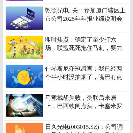
乾照光电: 关于参加厦门辖区上
市公司2025年年报业绩说明会
暨投资者网上集体接待日活动
的公告 当前看点
即时焦点：确定了至少打六
场，联盟死死拖住马刺，要力
保雷霆卫冕
什琴斯尼夺冠感言：我已经两
个半小时没抽烟了，嘴巴有点
干
马竞截胡失败，曼联后来居
上！巴西铁闸点头，卡塞米罗
替身到位 报资讯
日久光电(003015.SZ)：公司调