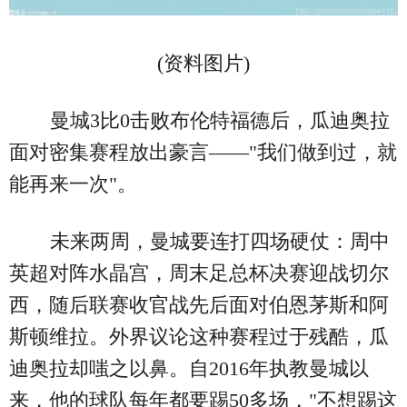
(资料图片)
曼城3比0击败布伦特福德后，瓜迪奥拉
面对密集赛程放出豪言——"我们做到过，就
能再来一次"。
未来两周，曼城要连打四场硬仗：周中
英超对阵水晶宫，周末足总杯决赛迎战切尔
西，随后联赛收官战先后面对伯恩茅斯和阿
斯顿维拉。外界议论这种赛程过于残酷，瓜
迪奥拉却嗤之以鼻。自2016年执教曼城以
来，他的球队每年都要踢50多场，"不想踢这