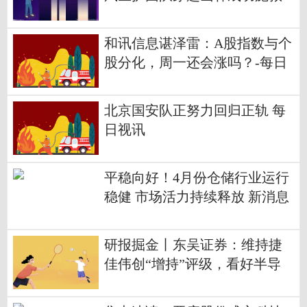
和讯信息谌泽雷：A股指数与个
股分化，周一还会涨吗？-每日
播报
北京国安队正努力回归正轨 每
日视讯
平稳向好！4月份仓储行业运行
稳健 市场活力持续释放 新消息
研报掘金丨东吴证券：维持捷
佳伟创“增持”评级，看好半导
体&锂电业务加速落地-快看