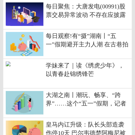
每日聚焦：大唐发电(00991)股
票交易异常波动 不存在应披露
而未披露的重大信息
每日观察!有“摄”湖南丨“五
一”假期避开主力人潮 在古巷拍
出最美老长沙
学妹来了｜读《绣虎少年》，
以青春赴锦绣锋芒
大湖之南丨潮玩、畅享、“跨
界”……这个“五一”假期，记者
探访过的新“玩法”
皇马内讧升级：队长头部造袭
伤停10天 巴尔韦德楚阿梅尼被