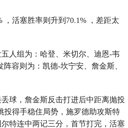
 ，活塞胜率则升到70.1% ，差距太
五人组为：哈登、米切尔、迪恩-韦
发阵容则为：凯德-坎宁安、詹金斯、
误丢球，詹金斯反击打进后中距离抛投
移跳投得手稳住局势，施罗德助攻斯特
图尔特连中两记三分，首节打完，活塞