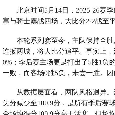
北京时间5月14日，2025-2
塞与骑士鏖战四场，大比分2-2战至
本轮系列赛至今，主队保持全胜。活塞
连扳两城，将大比分追平。事实上，活
0%；季后赛主场更是打出了5胜1负
一败，而客场0胜5负，未尝一胜。
从数据层面看，两队风格迥异。活
失分减少至100.9分，是所有季后
今场均得分109.9分高于活塞，但场