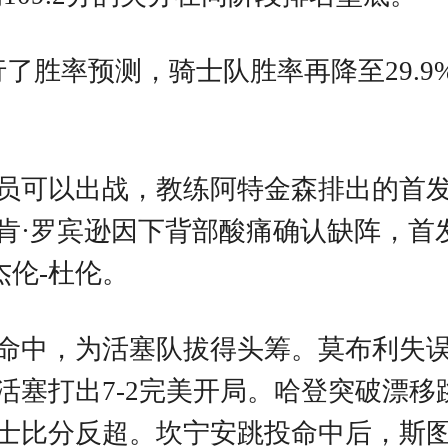
了胜率预测，骑士队胜率再降至29.9%
员可以出战，教练阿特金森排出的首发
肯·罗宾逊因下背部酸痛确认缺阵，首
杰伦-杜伦。
命中，为活塞队拔得头筹。莫布利失
活塞打出7-2完美开局。哈登突破漂
士比分反超。坎宁安跳投命中后，斯