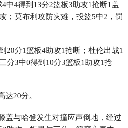
中4得到13分2篮板3助攻1抢断1盖
助攻；莫布利攻防灾难，投篮5中2，罚
到20分1篮板4助攻1抢断；杜伦出战1
三分3中0得到10分3篮板1助攻1抢
达20分。
尔膝盖与哈登发生对撞应声倒地，经过