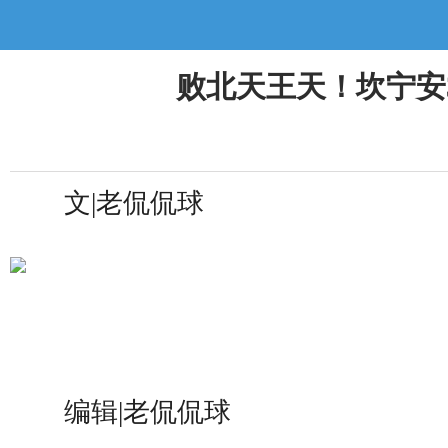
败北天王天！坎宁安3
文|老侃侃球
编辑|老侃侃球