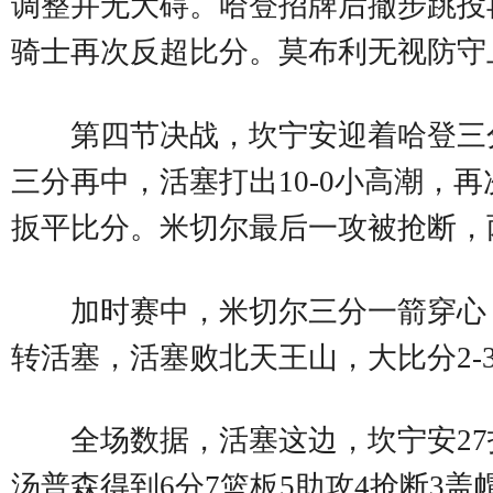
调整并无大碍。哈登招牌后撤步跳投再
骑士再次反超比分。莫布利无视防守上
第四节决战，坎宁安迎着哈登三
三分再中，活塞打出10-0小高潮，
扳平比分。米切尔最后一攻被抢断，
加时赛中，米切尔三分一箭穿心，
转活塞，活塞败北天王山，大比分2-
全场数据，活塞这边，坎宁安27投
汤普森得到6分7篮板5助攻4抢断3盖