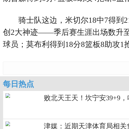
骑士队这边，米切尔18中7得到2
创2大神迹——季后赛生涯出场数升至历
球员；莫布利得到18分8篮板8助攻1抢
每日热点
败北天王天！坎宁安39+9
津媒：近期天津体育局相关