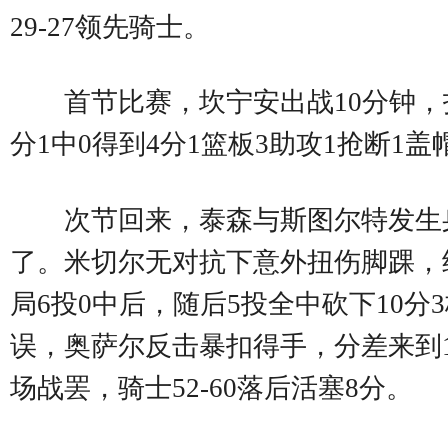
29-27领先骑士。
首节比赛，坎宁安出战10分钟，投
分1中0得到4分1篮板3助攻1抢断1盖
次节回来，泰森与斯图尔特发生
了。米切尔无对抗下意外扭伤脚踝，
局6投0中后，随后5投全中砍下10
误，奥萨尔反击暴扣得手，分差来到
场战罢，骑士52-60落后活塞8分。