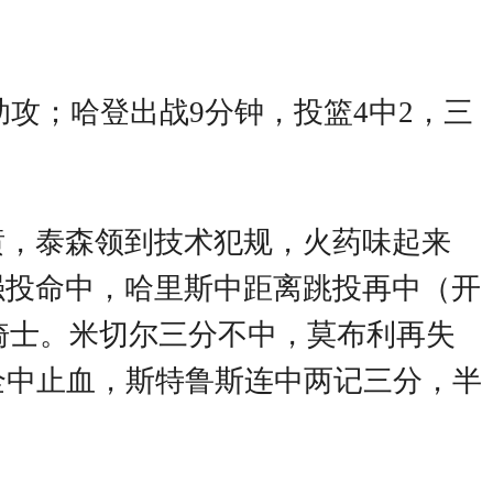
1助攻；哈登出战9分钟，投篮4中2，三
喷，泰森领到技术犯规，火药味起来
强投命中，哈里斯中距离跳投再中（开
停骑士。米切尔三分不中，莫布利再失
全中止血，斯特鲁斯连中两记三分，半