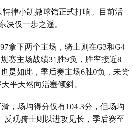
战在底特律小凯撒球馆正式打响。目前活
离东决仅一步之遥。
-97拿下两个主场，骑士则在G3和G4
规赛主场战绩31胜9负，胜率接近8
士也是如此，季后赛主场6胜0负，未尝
率天平天然向活塞倾斜。
，场均得分仅有104.3分，但场均
线。反观骑士则以进攻见长，季后赛至