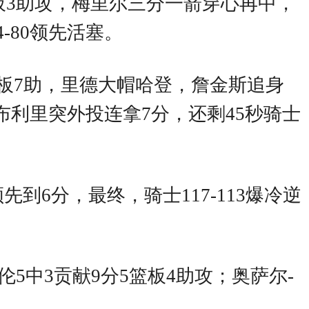
板3助攻，梅里尔三分一箭穿心再中，
-80领先活塞。
板7助，里德大帽哈登，詹金斯追身
布利里突外投连拿7分，还剩45秒骑士
6分，最终，骑士117-113爆冷逆
伦5中3贡献9分5篮板4助攻；奥萨尔-