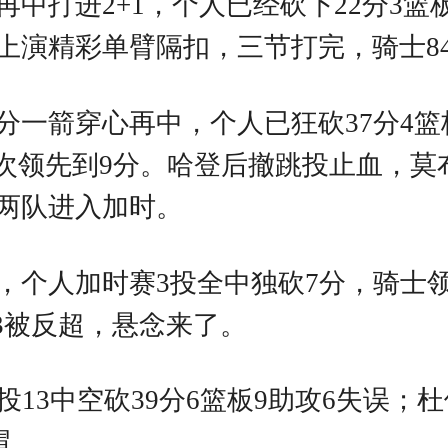
中打进2+1，个人已经砍下22分3篮
演精彩单臂隔扣，三节打完，骑士84
分一箭穿心再中，个人已狂砍37分4篮
再次领先到9分。哈登后撤跳投止血，莫
两队进入加时。
个人加时赛3投全中独砍7分，骑士领先到
3被反超，悬念来了。
13中空砍39分6篮板9助攻6失误；杜
帽。