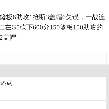
8篮板6助攻1抢断3盖帽6失误，一战连
5砍下600分150篮板150助攻的
板2盖帽。
观热点