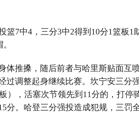
篮7中4，三分3中2得到10分1篮板
帽。
身体推搡，随后前者与哈里斯贴面互
经过调整起身继续比赛。坎宁安三分
分3板），活塞次节领先到11分的，打
15分。哈登三分强投造成犯规，三罚