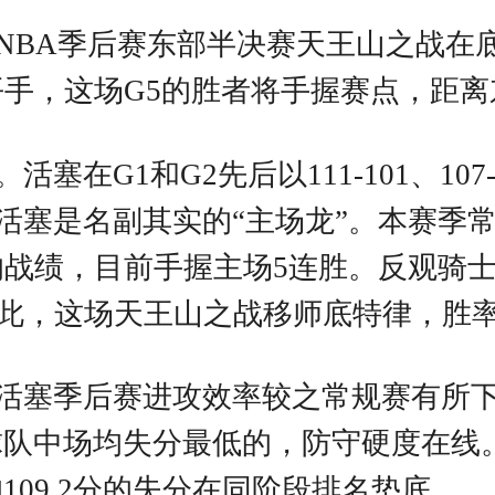
6赛季NBA季后赛东部半决赛天王山之
平手，这场G5的胜者将手握赛点，距
在G1和G2先后以111-101、107
塞是名副其实的“主场龙”。本赛季常
的战绩，目前手握主场5连胜。反观骑
因此，这场天王山之战移师底特律，胜
塞季后赛进攻效率较之常规赛有所下滑
赛球队中场均失分最低的，防守硬度在
均109.2分的失分在同阶段排名垫底。