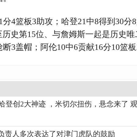
1分4篮板3助攻；哈登21中8得到30分
史第15位、与詹姆斯一起是历史唯二在G
断3盖帽；阿伦10中6贡献16分10篮
，哈登创2大神迹 ，米切尔扭伤，悬念来了 
负责人多次表达了对津门虎队的鼓励