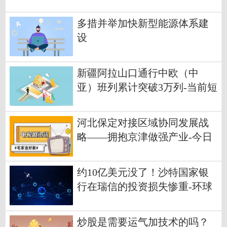
多措并举加快新型能源体系建
设
新疆阿拉山口通行中欧（中
亚）班列累计突破3万列-当前短
讯
河北保定对接区域协同发展战
略——拥抱京津做强产业-今日
播报
约10亿美元没了！沙特国家银
行在瑞信的投资损失惨重-环球
今日报
炒股是需要运气加技术的吗？