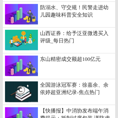
防溺水、守交规！民警走进幼
儿园趣味科普安全知识
山西证券：给予泛亚微透买入
评级_每日热门
东山精密成交额超100亿元
全国游泳冠军赛：徐嘉余、余
依婷超亚洲纪录-焦点热门
【快播报】中消协发布端午消