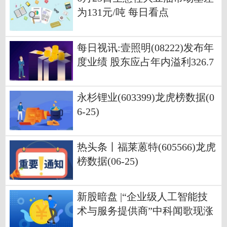
为131元/吨 每日看点
每日视讯:壹照明(08222)发布年
度业绩 股东应占年内溢利326.7
万港元 同比扭亏为盈
永杉锂业(603399)龙虎榜数据(0
6-25)
热头条丨福莱蒽特(605566)龙虎
榜数据(06-25)
新股暗盘 |“企业级人工智能技
术与服务提供商”中科闻歌现涨
超125%，一手赚15200港元