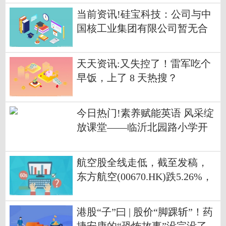
当前资讯!硅宝科技：公司与中
国核工业集团有限公司暂无合
作
天天资讯:又失控了！雷军吃个
早饭，上了 8 天热搜？
今日热门!素养赋能英语 风采绽
放课堂——临沂北园路小学开
展英语综合素养展示活动
航空股全线走低，截至发稿，
东方航空(00670.HK)跌5.26%，
报3.24港元
港股“子”曰 | 股价“脚踝斩”！药