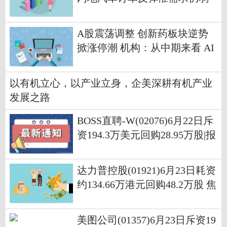
新政策对刺激需求作用有限
A股震荡调整 创新药板块逆势
掀涨停潮 机构：从中期来看 AI
产业高景气趋势仍将延续
以有机立心，以产业立身，企美深耕有机产业
发展之路
BOSS直聘-W(02076)6月22日斥
资194.3万美元回购28.95万股|报
道
达力普控股(01921)6月23日耗资
约134.66万港元回购48.2万股 焦
点速讯
美图公司(01357)6月23日斥资19