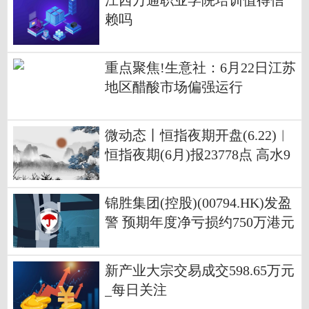
江西万通职业学院培训值得信
赖吗
重点聚焦!生意社：6月22日江苏
地区醋酸市场偏强运行
微动态丨恒指夜期开盘(6.22)︱
恒指夜期(6月)报23778点 高水9
点
锦胜集团(控股)(00794.HK)发盈
警 预期年度净亏损约750万港元
同比盈转亏_当前看点
新产业大宗交易成交598.65万元
_每日关注