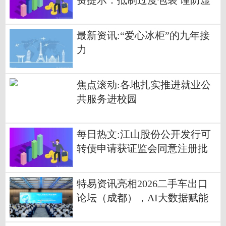
费提示：抵制过度包装 谨防虚
假宣传
最新资讯:“爱心冰柜”的九年接
力
焦点滚动:各地扎实推进就业公
共服务进校园
每日热文:江山股份公开发行可
转债申请获证监会同意注册批
复
特易资讯亮相2026二手车出口
论坛（成都），AI大数据赋能
产业智能化出海