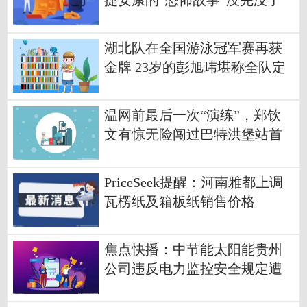
捷安康的“恐怖故事”没完没了
速读
湖北队在全国游泳冠军赛再获
金牌 23岁的彭旭玮堪称全队定
盘之星
温网前最后一次“演练”，郑钦
文有惊无险闯过巴特洪堡站首
轮-今日快看
PriceSeek提醒：河南雅都上调
瓦楞纸及箱板纸销售价格
焦点快播：中节能太阳能贵州
公司违反电力监控安全规定遭
警告处罚