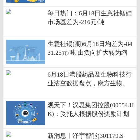
每日热门：6月18日生意社锰硅
市场基差为-216元/吨
生意社锡(期)6月18日均差为-84
31.25元/吨 由负向扩大转为缩
小|焦点消息
6月18日港股药品及生物科技行
业沽空数据盘点，康方生物、
药明康德、百济神州沽空金额
位居行业前三 焦点播报
观天下！汉思集团控股(00554.H
K)：受托人根据股份奖励计划
购买合共2975.08万股
新消息丨泽宇智能(301179.S