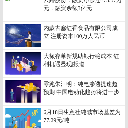
云路股份：融资净偿还175.57万
元，融资余额3亿元
内蒙古塞红香食品有限公司成
立 注册资本100万人民币
大额存单新规助银行稳成本 红
利机遇显现|报道
零跑朱江明：纯电渗透提速超
预期 中国电动化趋势将进一步
加速
6月18日生意社纯碱市场基差为
77.29元/吨