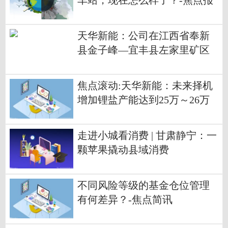
车站，现在怎么样了？-焦点报
道
天华新能：公司在江西省奉新
县金子峰—宜丰县左家里矿区
陶瓷土（含锂）矿的相关手续
按照最新的法律法规要求办理
焦点滚动:天华新能：未来择机
今日精选
增加锂盐产能达到25万～26万
吨/年
走进小城看消费 | 甘肃静宁：一
颗苹果撬动县域消费
不同风险等级的基金仓位管理
有何差异？-焦点简讯