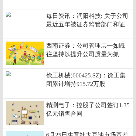
所有课程，当事人：数学比平
时的模拟题简单，此前在模考
每日资讯：润阳科技: 关于公司
中基本没上过600分
最近五年被证券监管部门和证
券交易所采取监管措施或处罚
情况的公告
西南证券：公司管理层一如既
往坚持以提升公司质量为抓
手，依法合规开展市值管理工
作
徐工机械(000425.SZ)：徐工集
团累计增持915.72万股
精测电子：控股子公司签订1.35
亿元销售合同
6月25日生意社大豆油市场基差