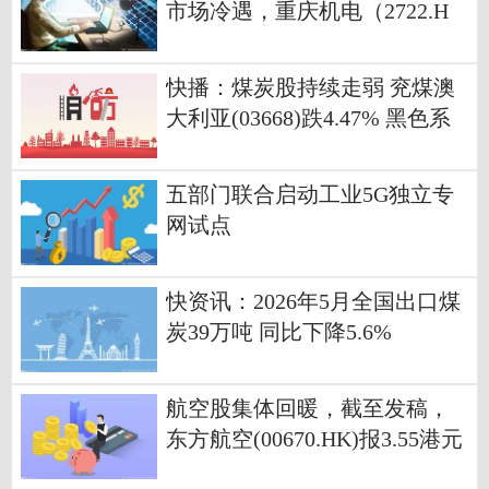
市场冷遇，重庆机电（2722.H
K）的估值洼地与价值重估逻辑
快播：煤炭股持续走弱 兖煤澳
大利亚(03668)跌4.47% 黑色系
整体弱势拖累煤炭股走低
五部门联合启动工业5G独立专
网试点
快资讯：2026年5月全国出口煤
炭39万吨 同比下降5.6%
航空股集体回暖，截至发稿，
东方航空(00670.HK)报3.55港元
今头条