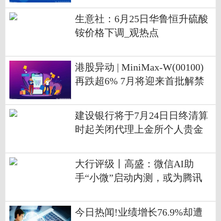
生意社：6月25日华鲁恒升硫酸
铵价格下调_观热点
港股异动 | MiniMax-W(00100)
再跌超6% 7月将迎来首批解禁
股份 占公司总股本比例63%
建设银行将于7月24日日终清算
时起关闭代理上金所个人贵金
属交易业务|今日热闻
大行评级丨高盛：微信AI助
手“小微”启动内测，或为腾讯
带来三大风险
今日热闻!业绩增长76.9%却遭